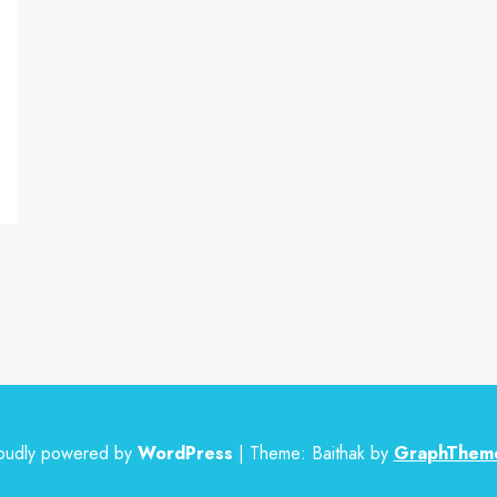
oudly powered by
WordPress
|
Theme: Baithak by
GraphThem