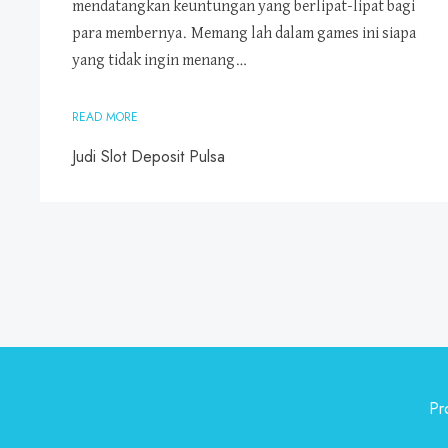
mendatangkan keuntungan yang berlipat-lipat bagi
para membernya. Memang lah dalam games ini siapa
yang tidak ingin menang…
READ MORE
Judi Slot Deposit Pulsa
Pr