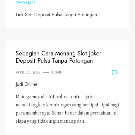
READ MORE
Link Slot Deposit Pulsa Tanpa Potongan
Sebagian Cara Menang Slot Joker
Deposit Pulsa Tanpa Potongan
APRIL 22, 2022
ADMIN
0
Judi Online
Main game judi slot online tentu saja bisa
mendatangkan keuntungan yang berlipat-lipat bagi
para membernya. Benar-benar dalam permainan ini
siapa yang tidak ingin menang dan…