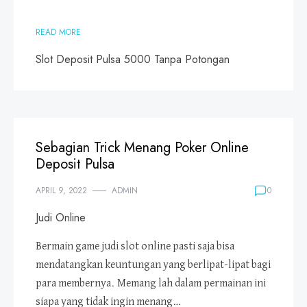
READ MORE
Slot Deposit Pulsa 5000 Tanpa Potongan
Sebagian Trick Menang Poker Online
Deposit Pulsa
APRIL 9, 2022
ADMIN
0
Judi Online
Bermain game judi slot online pasti saja bisa
mendatangkan keuntungan yang berlipat-lipat bagi
para membernya. Memang lah dalam permainan ini
siapa yang tidak ingin menang…