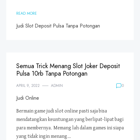
READ MORE
Judi Slot Deposit Pulsa Tanpa Potongan
Semua Trick Menang Slot Joker Deposit
Pulsa 10rb Tanpa Potongan
APRIL 9, 2022
ADMIN
0
Judi Online
Bermain game judi slot online pasti saja bisa
mendatangkan keuntungan yang berlipat-lipat bagi
para membernya. Memang lah dalam games ini siapa
yang tidak ingin menang…