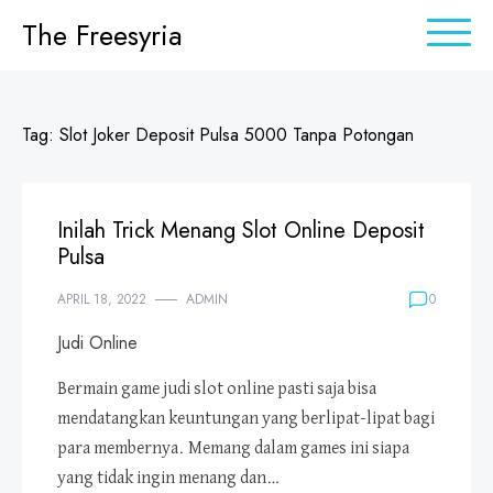
Skip
The Freesyria
to
content
Tag:
Slot Joker Deposit Pulsa 5000 Tanpa Potongan
Inilah Trick Menang Slot Online Deposit
Pulsa
APRIL 18, 2022
ADMIN
0
Judi Online
Bermain game judi slot online pasti saja bisa
mendatangkan keuntungan yang berlipat-lipat bagi
para membernya. Memang dalam games ini siapa
yang tidak ingin menang dan…