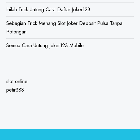
Inilah Trick Untung Cara Daftar Joker123
Sebagian Trick Menang Slot Joker Deposit Pulsa Tanpa
Potongan
Semua Cara Untung Joker123 Mobile
slot online
petir388