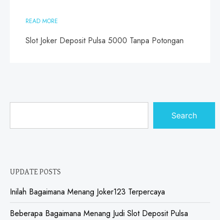
READ MORE
Slot Joker Deposit Pulsa 5000 Tanpa Potongan
Search
UPDATE POSTS
Inilah Bagaimana Menang Joker123 Terpercaya
Beberapa Bagaimana Menang Judi Slot Deposit Pulsa