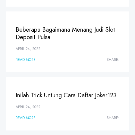
Beberapa Bagaimana Menang Judi Slot
Deposit Pulsa
APRIL 24, 2022
READ MORE
SHARE:
Inilah Trick Untung Cara Daftar Joker123
APRIL 24, 2022
READ MORE
SHARE: