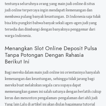
tentunya seluruhnya orang yang main judi online di situs
judi online terpercaya ingin mendapati kemenangan dan
membawa pulang banyak keuntungan. Di Indonesia saja tidak
bisa kita pungkiri bahwa banyak sekali agen-agen judi yang
tersedia dan diimbangi dengan banyaknya penggemar dari
warga Indonesia.
Menangkan Slot Online Deposit Pulsa
Tanpa Potongan Dengan Rahasia
Berikut Ini
Bagi mereka dalam main judi online ini orientasinya hanyalah
kemenangan dan keuntungan, sehingga tidak jarang bagi
mereka buat melakukan segala cara supaya dapat
memenangkan games ini salah satunya dengan berlatih cukup
keras dan menonton pengalaman-pengalaman dari ahli judi
Yang lain Lalu di artikel ini akan diulas bagaimana tutorial