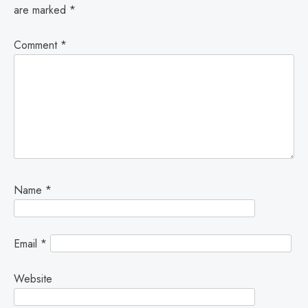
are marked
*
Comment
*
Name
*
Email
*
Website