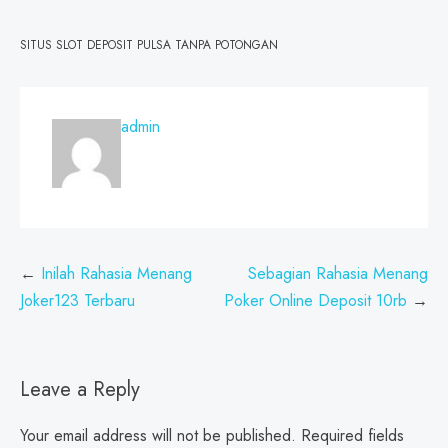
SITUS SLOT DEPOSIT PULSA TANPA POTONGAN
admin
Post
Inilah Rahasia Menang
Sebagian Rahasia Menang
navigation
Joker123 Terbaru
Poker Online Deposit 10rb
Leave a Reply
Your email address will not be published.
Required fields