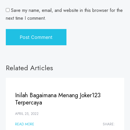
Save my name, email, and website in this browser for the
next time I comment.
Related Articles
Inilah Bagaimana Menang Joker123
Terpercaya
APRIL 25, 2022
READ MORE
SHARE: