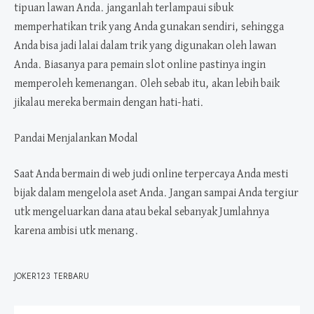
tipuan lawan Anda. janganlah terlampaui sibuk
memperhatikan trik yang Anda gunakan sendiri, sehingga
Anda bisa jadi lalai dalam trik yang digunakan oleh lawan
Anda. Biasanya para pemain slot online pastinya ingin
memperoleh kemenangan. Oleh sebab itu, akan lebih baik
jikalau mereka bermain dengan hati-hati.
Pandai Menjalankan Modal
Saat Anda bermain di web judi online terpercaya Anda mesti
bijak dalam mengelola aset Anda. Jangan sampai Anda tergiur
utk mengeluarkan dana atau bekal sebanyak Jumlahnya
karena ambisi utk menang.
JOKER123 TERBARU