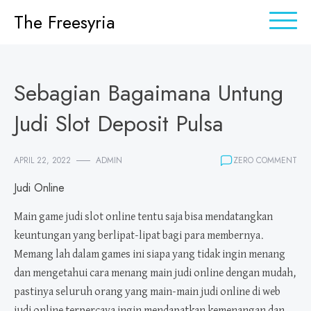
Skip
The Freesyria
to
content
Sebagian Bagaimana Untung
Judi Slot Deposit Pulsa
APRIL 22, 2022
ADMIN
ZERO COMMENT
Judi Online
Main game judi slot online tentu saja bisa mendatangkan
keuntungan yang berlipat-lipat bagi para membernya.
Memang lah dalam games ini siapa yang tidak ingin menang
dan mengetahui cara menang main judi online dengan mudah,
pastinya seluruh orang yang main-main judi online di web