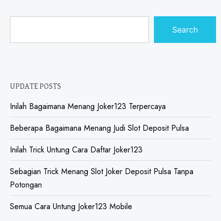
Search
UPDATE POSTS
Inilah Bagaimana Menang Joker123 Terpercaya
Beberapa Bagaimana Menang Judi Slot Deposit Pulsa
Inilah Trick Untung Cara Daftar Joker123
Sebagian Trick Menang Slot Joker Deposit Pulsa Tanpa
Potongan
Semua Cara Untung Joker123 Mobile