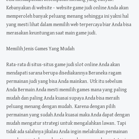
Kebanyakan di website – website game judi online Anda akan
memperoleh banyak peluang menang sehingga ini yakni hal
yang mesti lihat dalam memilih web terpercaya biar Anda bisa
merasakan keuntungan saat main game judi.
Memilih Jenis Games Yang Mudah
Rata-rata di situs-situs game judi slot online Anda akan
mendapati sarana berupa disediakannya Beraneka ragam
permainan judi yang bisa Anda mainkan. Utk itu sebelum
Anda Bermain Anda mesti memilih games mana yang paling
mudah dan paling Anda kuasai supaya Anda bisa meraih
peluang menang dengan mudah. Karena dengan pilih
permainan yang sudah Anda kuasai maka Anda dapat dengan
mudah mengatur strategi untuk mengalahkan lawan. Tapi
tidak ada salahnya jikalau Anda ingin melakukan permainan