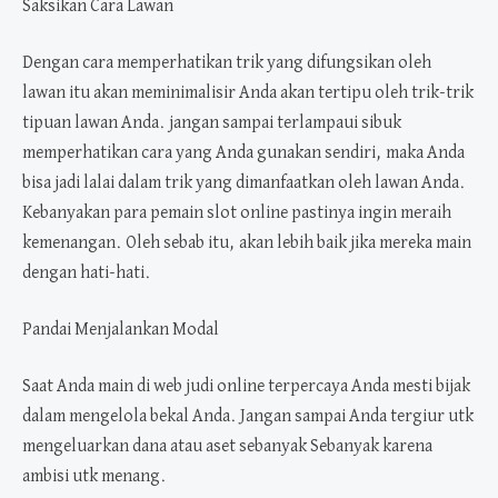
Saksikan Cara Lawan
Dengan cara memperhatikan trik yang difungsikan oleh
lawan itu akan meminimalisir Anda akan tertipu oleh trik-trik
tipuan lawan Anda. jangan sampai terlampaui sibuk
memperhatikan cara yang Anda gunakan sendiri, maka Anda
bisa jadi lalai dalam trik yang dimanfaatkan oleh lawan Anda.
Kebanyakan para pemain slot online pastinya ingin meraih
kemenangan. Oleh sebab itu, akan lebih baik jika mereka main
dengan hati-hati.
Pandai Menjalankan Modal
Saat Anda main di web judi online terpercaya Anda mesti bijak
dalam mengelola bekal Anda. Jangan sampai Anda tergiur utk
mengeluarkan dana atau aset sebanyak Sebanyak karena
ambisi utk menang.