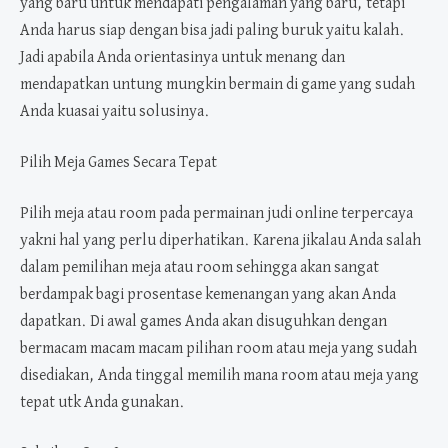
yang baru untuk mendapati pengalaman yang baru, tetapi
Anda harus siap dengan bisa jadi paling buruk yaitu kalah.
Jadi apabila Anda orientasinya untuk menang dan
mendapatkan untung mungkin bermain di game yang sudah
Anda kuasai yaitu solusinya.
Pilih Meja Games Secara Tepat
Pilih meja atau room pada permainan judi online terpercaya
yakni hal yang perlu diperhatikan. Karena jikalau Anda salah
dalam pemilihan meja atau room sehingga akan sangat
berdampak bagi prosentase kemenangan yang akan Anda
dapatkan. Di awal games Anda akan disuguhkan dengan
bermacam macam macam pilihan room atau meja yang sudah
disediakan, Anda tinggal memilih mana room atau meja yang
tepat utk Anda gunakan.