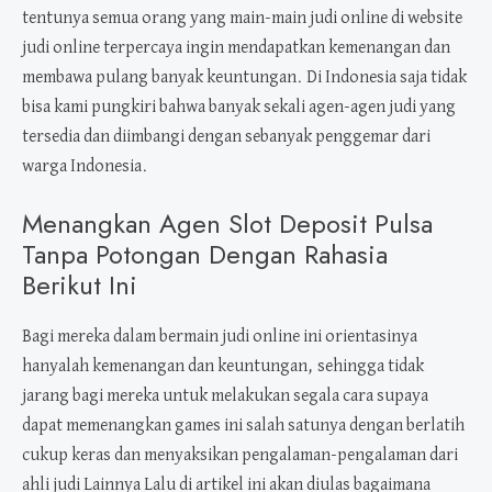
tentunya semua orang yang main-main judi online di website
judi online terpercaya ingin mendapatkan kemenangan dan
membawa pulang banyak keuntungan. Di Indonesia saja tidak
bisa kami pungkiri bahwa banyak sekali agen-agen judi yang
tersedia dan diimbangi dengan sebanyak penggemar dari
warga Indonesia.
Menangkan Agen Slot Deposit Pulsa
Tanpa Potongan Dengan Rahasia
Berikut Ini
Bagi mereka dalam bermain judi online ini orientasinya
hanyalah kemenangan dan keuntungan, sehingga tidak
jarang bagi mereka untuk melakukan segala cara supaya
dapat memenangkan games ini salah satunya dengan berlatih
cukup keras dan menyaksikan pengalaman-pengalaman dari
ahli judi Lainnya Lalu di artikel ini akan diulas bagaimana