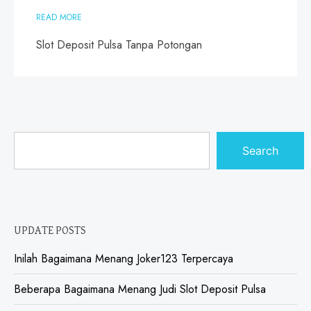
READ MORE
Slot Deposit Pulsa Tanpa Potongan
Search
UPDATE POSTS
Inilah Bagaimana Menang Joker123 Terpercaya
Beberapa Bagaimana Menang Judi Slot Deposit Pulsa