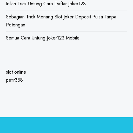
Inilah Trick Untung Cara Daftar Joker123
Sebagian Trick Menang Slot Joker Deposit Pulsa Tanpa
Potongan
Semua Cara Untung Joker123 Mobile
slot online
petir388